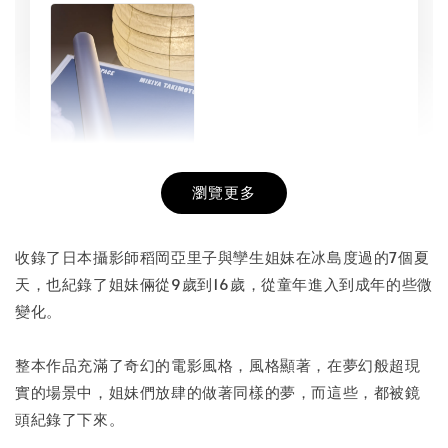
瀏覽更多
書本包膜服務
-
+
NT$ 50
收錄了日本攝影師稻岡亞里子與孿生姐妹在冰島度過的7個夏
NT$ 100
天，也紀錄了姐妹倆從9歲到16歲，從童年進入到成年的些微
變化。
加入購物車
整本作品充滿了奇幻的電影風格，風格顯著，在夢幻般超現
實的場景中，姐妹們放肆的做著同樣的夢，而這些，都被鏡
頭紀錄了下來。