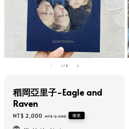
1
/
8
稻岡亞里子-Eagle and
Raven
Sale
NT$ 2,000
Regular
優惠
NT$ 2,500
price
price