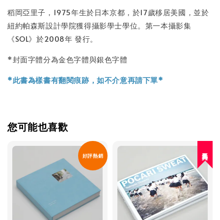
稻岡亞里子，1975年生於日本京都，於17歲移居美國，並於
紐約帕森斯設計學院獲得攝影學士學位。第一本攝影集
《SOL》於2008年 發行。
*封面字體分為金色字體與銀色字體
*此書為樣書有翻閱痕跡，如不介意再請下單*
您可能也喜歡
人氣再入荷
好評熱銷