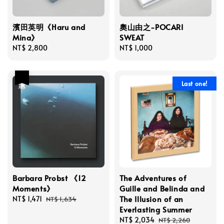
濱田英明《Haru and
奧山由之-POCARI
Mina》
SWEAT
Regular
NT$ 2,800
Regular
NT$ 1,000
price
price
優惠
Last one!
Barbara Probst 《12
The Adventures of
Moments》
Guille and Belinda and
The Illusion of an
Sale
NT$ 1,471
Regular
NT$ 1,634
Everlasting Summer
price
price
Sale
NT$ 2,034
Regular
NT$ 2,260