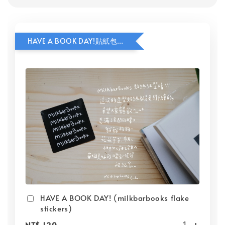
HAVE A BOOK DAY!貼紙包加價購
HAVE A BOOK DAY! (milkbarbooks flake
stickers)
-
+
NT$ 120