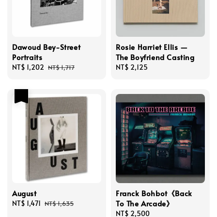
Dawoud Bey-Street
Rosie Harriet Ellis —
Portraits
The Boyfriend Casting
Sale
NT$ 1,202
Regular
Regular
NT$ 2,125
NT$ 1,717
price
price
price
優惠
August
Franck Bohbot《Back
To The Arcade》
Sale
NT$ 1,471
Regular
NT$ 1,635
price
price
Regular
NT$ 2,500