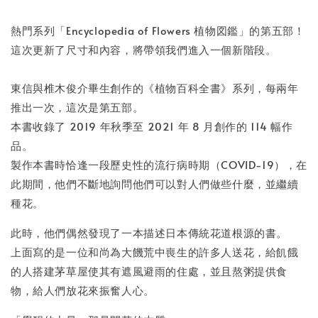
書本包膜服務
-
+
NT$ 50
熱門系列「Encyclopedia of Flowers 植物図鑑」的第五部！
NT$ 100
這次更新了尺寸和內容，將帶領我們進入一個新階段。
東信與椎木俊介畢生創作的《植物百科全書》系列，每兩年
加入購物車
推出一次，這次是第五部。
本書收錄了 2019 年秋季至 2021 年 8 月創作的 114 幅作
品。
製作本書時恰逢一段歷史性的流行病時期（COVID-19），在
此期間，他們不斷地詢問他們可以對人們做些什麼，並繼續
種花。
此時，他們偶然發現了一本描述日本傳統花道根源的書。
上面寫的是一位和尚為大饑荒中喪生的許多人送花，給飢餓
的人搭建茅草屋使其有遮風避雨的住處，並且熬粥提供食
物，給人們放花來振奮人心。