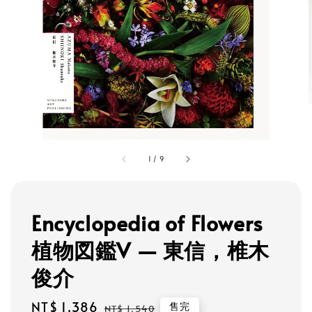
1
/
9
Encyclopedia of Flowers
植物図鑑V — 東信，椎木
俊介
Sale
NT$ 1,386
Regular
售完
NT$ 1,540