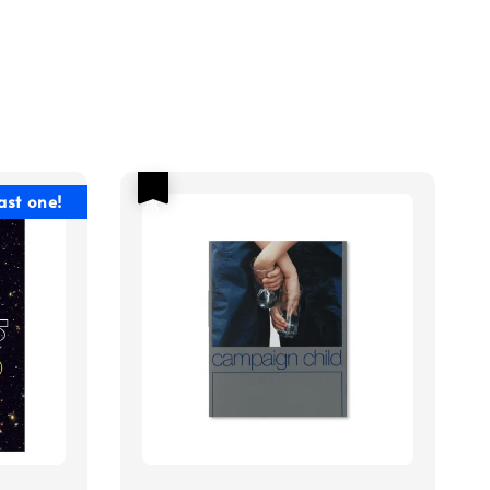
優惠
ast one!