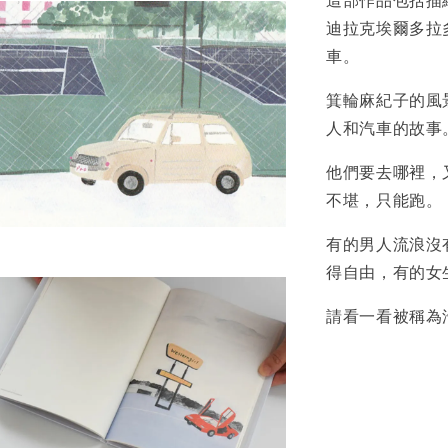
迪拉克埃爾多拉多
加
車。
箕輪麻紀子的風
人和汽車的故事
他們要去哪裡，
不堪，只能跑。
有的男人流浪沒
得自由，有的女
請看一看被稱為