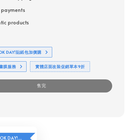
e payments
tic products
BOOK DAY!貼紙包加價購
包書膜服務
實體店面改裝促銷單本9折
售完
HAVE A BOOK DAY!貼紙包加價購