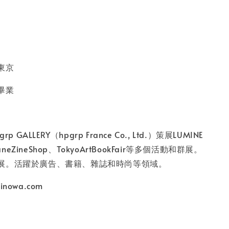
東京
畢業
p GALLERY（hpgrp France Co., Ltd.）策展LUMINE
ganeZineShop、TokyoArtBookFair等多個活動和群展。
展。活躍於廣告、書籍、雜誌和時尚等領域。
minowa.com