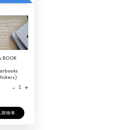
A BOOK
barbooks
tickers)
-
+
入購物車