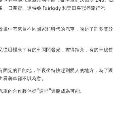
、日產寶、達特桑 Fairlady 和豐田皇冠等流行汽
入購物車
景畫中有來自不同國家和時代的汽車，喚起了許多關於
。
又從哪裡來？有的車閃閃發光，擦得鋥亮，有的車破舊
有固定的目的地，半夜坐特快趕到愛人的地方，為了獲
生看著車卻不以為意。
汽車的合作夥伴從“這裡”逃脫成為可能。