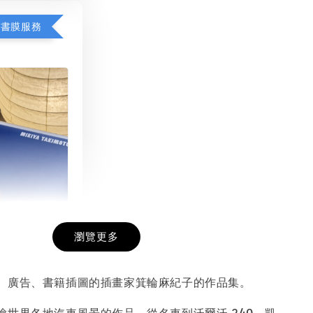
包書膜服務
瀏覽更多
膜服務
-
+
、廣告、書籍插圖的插畫家箕輪麻紀子的作品集。
繪世界各地汽車風景的作品，從名車到沃爾沃 240、凱