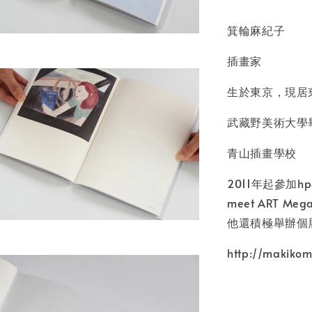
箕輪麻紀子
插畫家
生於東京，現居
武藏野美術大學
青山插畫學校
2011年起參加hpgr
meet ART Me
他還積極舉辦個
http://makiko