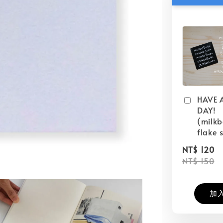
HAVE 
DAY!
(milk
flake s
NT$ 120
NT$ 150
加