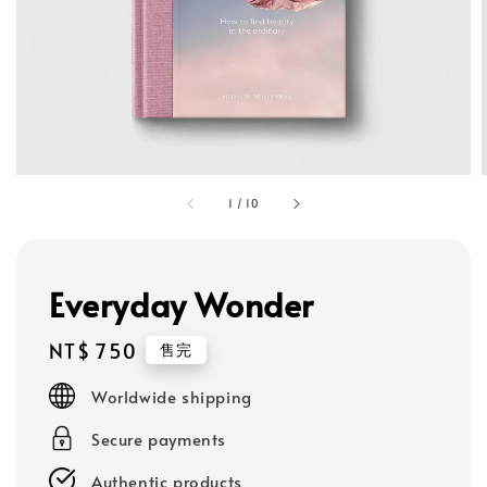
1
/
10
Everyday Wonder
Regular
NT$ 750
售完
price
Worldwide shipping
Secure payments
Authentic products