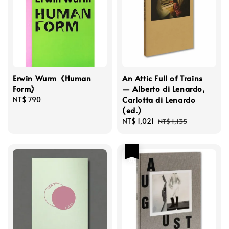
Erwin Wurm《Human
An Attic Full of Trains
Form》
— Alberto di Lenardo,
Carlotta di Lenardo
Regular
NT$ 790
(ed.)
price
Sale
NT$ 1,021
Regular
NT$ 1,135
price
price
優惠