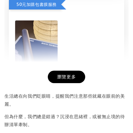
50元加購包書膜服務
瀏覽更多
書本包膜服務
-
+
NT$ 50
生活總在向我們眨眼睛，提醒我們注意那些就藏在眼前的美
NT$ 100
麗。
但為什麼，我們總是錯過？沉浸在思緒裡，或被無止境的待
加入購物車
辦清單牽制。