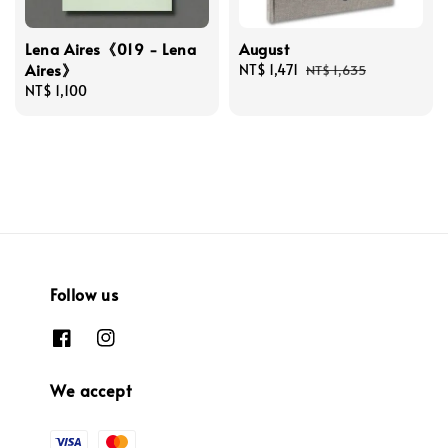
Lena Aires《019 - Lena
August
Aires》
Sale
NT$ 1,471
Regular
NT$ 1,635
Regular
NT$ 1,100
price
price
price
Follow us
We accept