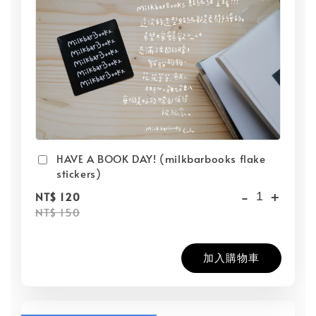
HAVE A BOOK DAY! (milkbarbooks flake
stickers)
-
+
NT$ 120
NT$ 150
加入購物車