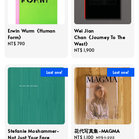
Erwin Wurm《Human
Wei Jian
Form》
Chan《Journey To The
West》
Regular
NT$ 790
price
Regular
NT$ 1,900
price
Last one!
Last one!
Stefanie Moshammer-
花代写真集-MAGMA
Not Just Your Face
Sale
NT$ 1,100
Regular
NT$ 1,222