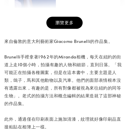
瀏覽更多
書本包膜服務
-
+
NT$ 50
來自倫敦的意大利藝術家Giacomo Brunelli的作品集。
NT$ 100
Brunelli手裡拿著1962年的Miranda相機，每天在紐約的街
道上走10個小時，拍攝有趣的人物和細節，直到日落。「我
加入購物車
可能正在拍攝各種圖案，但是在這本書中，主要主題是人
類，鴿子，馬和其他動物以及汽車。他們的面部表情根本沒
有透露出來，有趣的是，所有對像都被視為來往紐約的同等
生物」。老式的拍攝方法和概念編輯的結果造就了這部神秘
的作品集。
此外，通過僅在印刷表面上施加清漆，紋理就好像印刷品直
接粘貼在相簿上一樣。