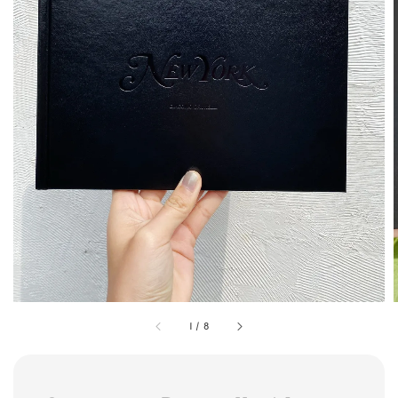
1
/
8