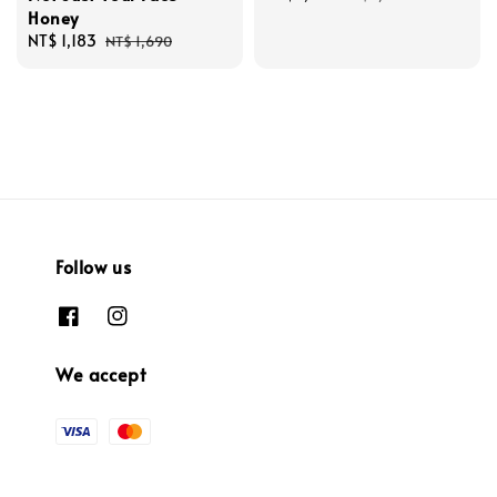
Honey
price
price
Sale
NT$ 1,183
Regular
NT$ 1,690
price
price
Follow us
We accept