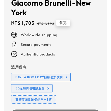
Giacomo Brunelli-New
York
Sale
NT$ 1,703
Regular
售完
NT$ 1,892
price
price
Worldwide shipping
Secure payments
Authentic products
適用優惠
HAVE A BOOK DAY!貼紙包加價購
50元加購包書膜服務
實體店面改裝促銷單本9折