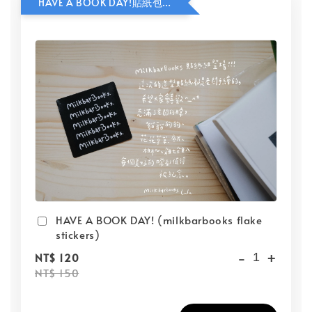
HAVE A BOOK DAY!貼紙包加價購
HAVE A BOOK DAY! (milkbarbooks flake
stickers)
-
+
NT$ 120
NT$ 150