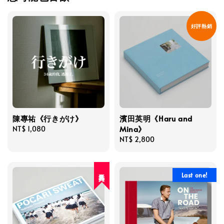
好評熱銷
陳專祐《行きがけ》
濱田英明《Haru and
Mina》
Regular
NT$ 1,080
price
Regular
NT$ 2,800
price
人氣再入荷
Last one!