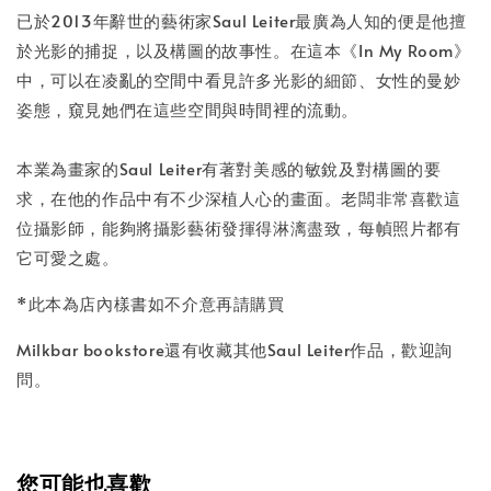
已於2013年辭世的藝術家Saul Leiter最廣為人知的便是他擅
於光影的捕捉，以及構圖的故事性。在這本《In My Room》
加入購物車
中，可以在凌亂的空間中看見許多光影的細節、女性的曼妙
姿態，窺見她們在這些空間與時間裡的流動。
本業為畫家的Saul Leiter有著對美感的敏銳及對構圖的要
求，在他的作品中有不少深植人心的畫面。老闆非常喜歡這
位攝影師，能夠將攝影藝術發揮得淋漓盡致，每幀照片都有
它可愛之處。
*此本為店內樣書如不介意再請購買
Milkbar bookstore還有收藏其他Saul Leiter作品，歡迎詢
問。
您可能也喜歡