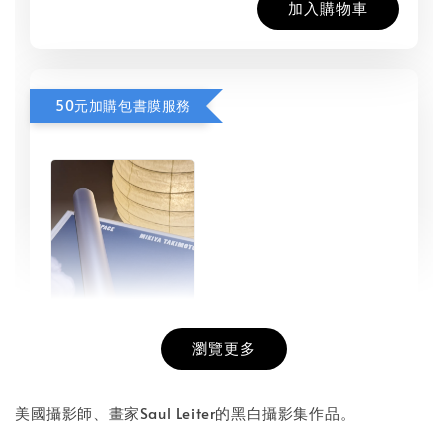
加入購物車
50元加購包書膜服務
瀏覽更多
書本包膜服務
-
+
NT$ 50
美國攝影師、畫家Saul Leiter的黑白攝影集作品。
NT$ 100