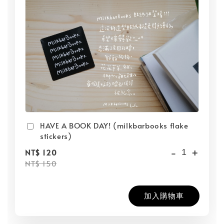
HAVE A BOOK DAY! (milkbarbooks flake
stickers)
-
+
NT$ 120
NT$ 150
加入購物車