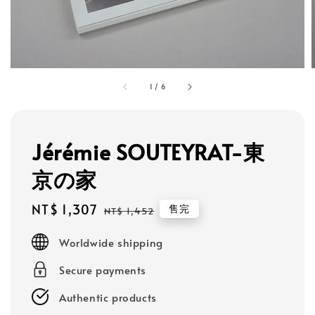
1
/
6
Jérémie SOUTEYRAT-東
京の家
Sale
NT$ 1,307
Regular
售完
NT$ 1,452
price
price
Worldwide shipping
Secure payments
Authentic products