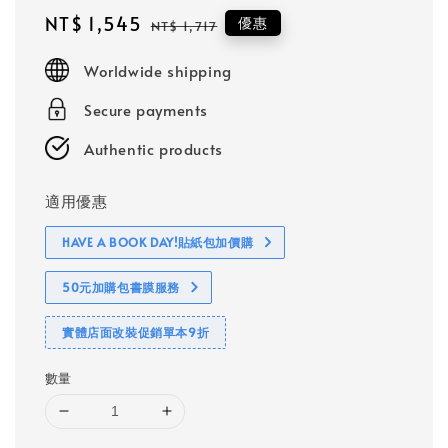
Sale
NT$ 1,545
Regular
優惠
NT$ 1,717
price
price
Worldwide shipping
Secure payments
Authentic products
適用優惠
HAVE A BOOK DAY!貼紙包加價購
50元加購包書膜服務
實體店面改裝促銷單本9折
數量