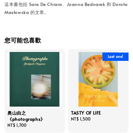
這本書包括 Sara De Chiara、Joanna Bednarek 和 Dorota
Masłowska 的文章。
您可能也喜歡
Last one!
奥山由之
TASTY OF LIFE
《photographs》
Regular
NT$ 1,500
Regular
NT$ 1,700
price
price