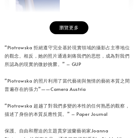
瀏覽更多
書本包膜服務
-
+
NT$ 50
“Piotrowska 拒絕遵守完全基於現實領域的攝影占主導地位
NT$ 100
的觀念。相反，她的照片通過刺痛我們的思想，成為對我們
所認為的現實的微妙挑釁。” – GUP
加入購物車
“Piotrowska 的照片利用了當代藝術與無情的藝術本質之間
普遍存在的張力”——Camera Austria
“Piotrowska 超越了對我們多變的本性的任何熟悉的觀察，
描述了身份的本質反應性質。” – Paper Journal
保護、自由和壓迫的主題貫穿波蘭藝術家Joanna