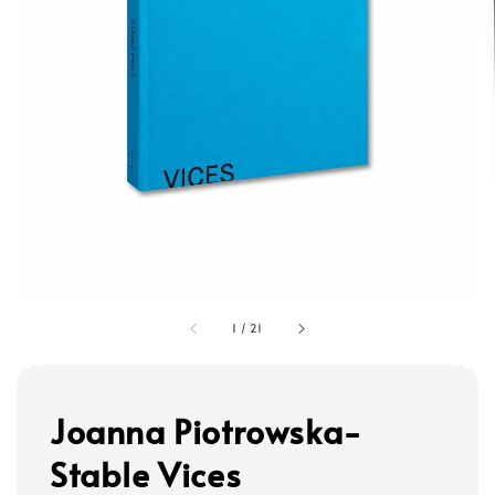
1
/
21
Joanna Piotrowska-
Stable Vices