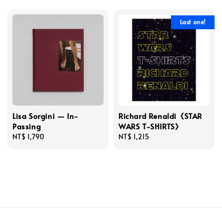
Last one!
Lisa Sorgini — In-
Richard Renaldi《STAR
Passing
WARS T-SHIRTS》
Regular
NT$ 1,790
Regular
NT$ 1,215
price
price