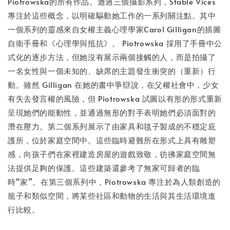
Piotrowska的所有作品。通過三個攝影系列，Stable Vices
專注於這些概念，以明確驅動她工作的一系列關注點。其中
一個系列的靈感來自女權主義心理學家Carol Gilligan的插圖
自衛手冊和《心理學與抵抗》。 Piotrowska 採用了手冊中公
式化的逐步方法，但她沒有展示兩個接觸的人，而是拍攝了
一名女性與一個未知的、缺席的主題發生衝突的（重新）行
動。雖然 Gilligan 在她的書中爭辯說，在父權社會中，少女
有失去發言權的風險，但 Piotrowska 試圖以有形的形式重新
呈現她們的能動性，並通過無形的對手表明她們必須面對的
潛在壓力。第二個系列展示了由家具和毯子製成的不穩定庇
護所，位於家庭空間中。這些臨時避難所在形式上具有雕塑
感，向孩子們在家裡建造房屋的遊戲致敬，彷彿家庭空間無
法提供足夠的保護。這些建築還參考了無家可歸者的臨
時“家”。在第三個系列中，Piotrowska 專注於為人類創造的
籠子和類似空間，將某些社區和動物的生活與其生活環境進
行比較。