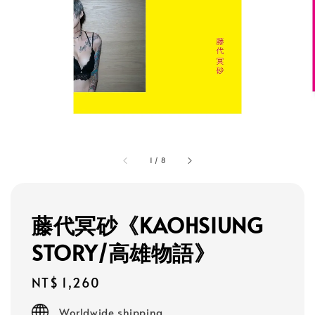
1
/
8
藤代冥砂《KAOHSIUNG
STORY/高雄物語》
Regular
NT$ 1,260
price
Worldwide shipping