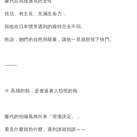
藤代在高雄遇見的女性
快活、有主見、充滿生命力，
與他在日本慣常遇到的模特完全不同。
他說，她們的自然與能量，讓他一見就想按下快門。
⸻
🌞 高雄的熱，是會逼著人拍照的熱
藤代的拍攝風格向來「現場決定」，
看見什麼就拍什麼、遇到誰就拍誰——