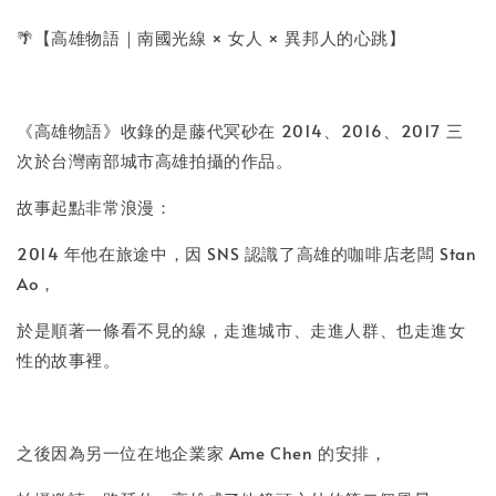
-
+
NT$ 50
🌴【高雄物語｜南國光線 × 女人 × 異邦人的心跳】
NT$ 100
《高雄物語》收錄的是藤代冥砂在 2014、2016、2017 三
加入購物車
次於台灣南部城市高雄拍攝的作品。
故事起點非常浪漫：
2014 年他在旅途中，因 SNS 認識了高雄的咖啡店老闆 Stan
Ao，
於是順著一條看不見的線，走進城市、走進人群、也走進女
性的故事裡。
之後因為另一位在地企業家 Ame Chen 的安排，