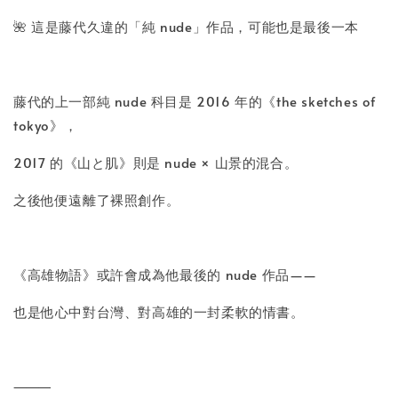
🌺 這是藤代久違的「純 nude」作品，可能也是最後一本
藤代的上一部純 nude 科目是 2016 年的《the sketches of
tokyo》，
2017 的《山と肌》則是 nude × 山景的混合。
之後他便遠離了裸照創作。
《高雄物語》或許會成為他最後的 nude 作品——
也是他心中對台灣、對高雄的一封柔軟的情書。
⸻