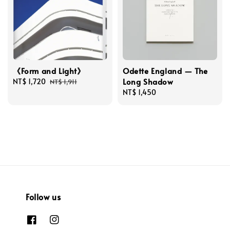
《Form and Light》
Odette England — The
Long Shadow
Sale
NT$ 1,720
Regular
NT$ 1,911
price
price
Regular
NT$ 1,450
price
Follow us