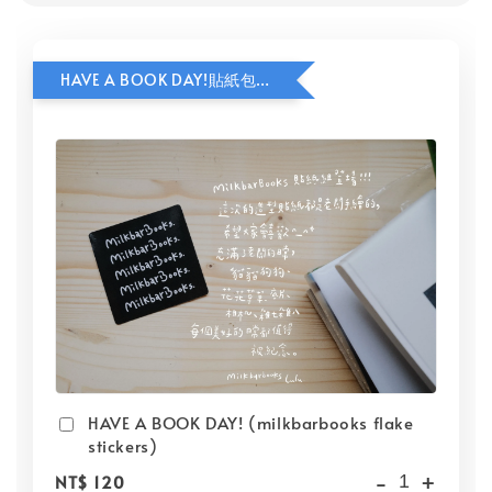
HAVE A BOOK DAY!貼紙包加價購
HAVE A BOOK DAY! (milkbarbooks flake
stickers)
-
+
NT$ 120