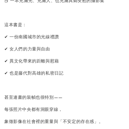
📕 一本充滿光、充滿人、也充滿異鄉安慰的攝影集
這本書是：
✔ 一份南國城市的光線禮讚
✔ 女人們的力量與自由
✔ 異文化帶來的距離與慰藉
✔ 也是藤代對高雄的私密日記
甚至連書的裝幀也很特別——
每張照片中央都有洞眼穿線，
象徵影像在社會裡的重量與「不安定的存在感」。