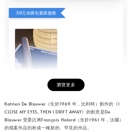
50元加購包書膜服務
瀏覽更多
書本包膜服務
-
+
NT$ 50
Katrien De Blauwer（生於1969 年，比利時）創作的《I
NT$ 100
CLOSE MY EYES, THEN I DRIFT AWAY》的創意是De
Blauwer 受委託將François Halard（生於1961 年，法國）
的檔案作品剖析成一種新的、罕見的作品。
加入購物車