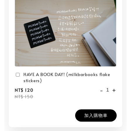
HAVE A BOOK DAY! (milkbarbooks flake
stickers)
-
+
NT$ 120
NT$ 150
加入購物車