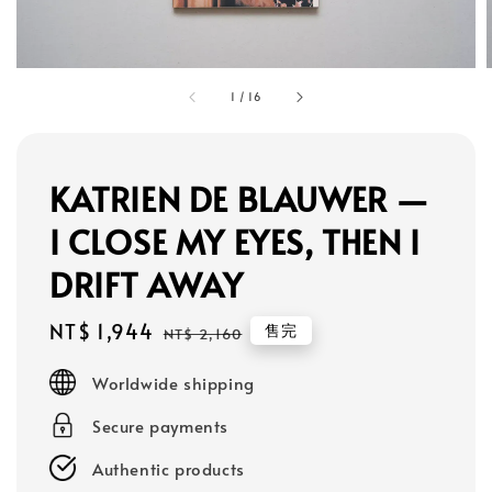
1
/
16
KATRIEN DE BLAUWER —
I CLOSE MY EYES, THEN I
DRIFT AWAY
Sale
NT$ 1,944
Regular
售完
NT$ 2,160
price
price
Worldwide shipping
Secure payments
Authentic products