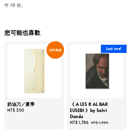
件 10 份。
您可能也喜歡
Last one!
好評熱銷
奶油刀／夏季
《 A LES 8 AL BAR
EUSEBI 》by Salvi
Regular
NT$ 350
Danés
price
Sale
NT$ 1,786
Regular
NT$ 1,984
price
price