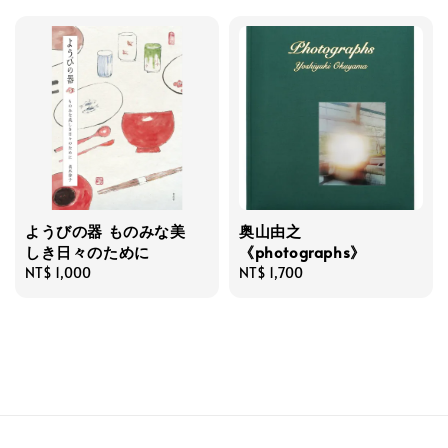
ようびの器 ものみな美
奥山由之
しき日々のために
《photographs》
Regular
NT$ 1,000
Regular
NT$ 1,700
price
price