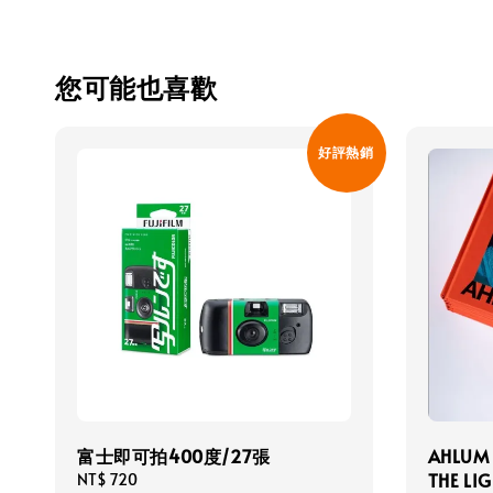
您可能也喜歡
好評熱銷
富士即可拍400度/27張
AHLUM
THE LI
Regular
NT$ 720