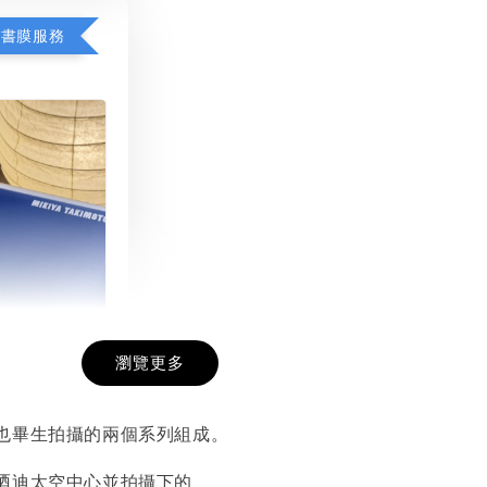
包書膜服務
瀏覽更多
膜服務
-
+
也畢生拍攝的兩個系列組成。
迺迪太空中心並拍攝下的