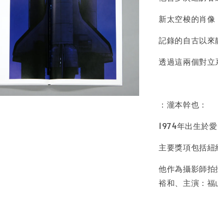
加
新太空梭的肖像《
記錄的自古以來靜
透過這兩個對立
：瀧本幹也：
1974年出生於
主要獎項包括紐
他作為攝影師拍
裕和、主演：福