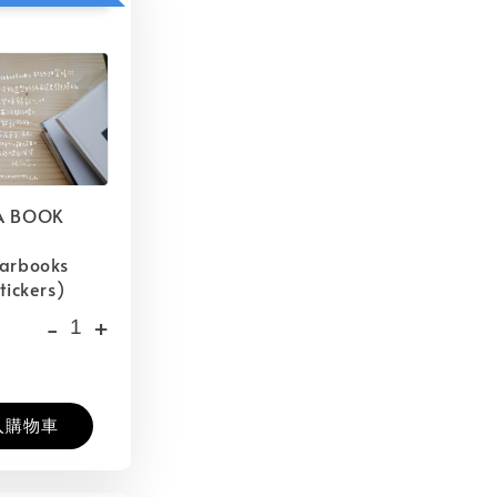
A BOOK
barbooks
tickers)
-
+
入購物車