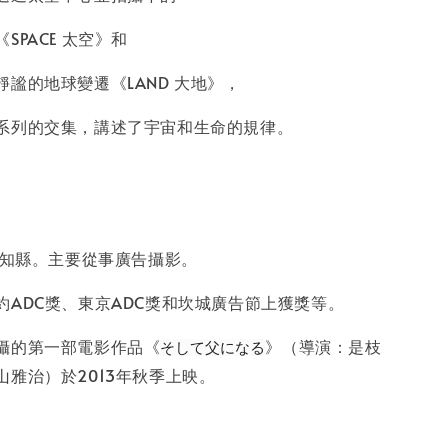
入購物車
SPACE 太空》和
謐的地球變遷《LAND 大地》，
系列的交集，講述了宇宙和生命的規律。
愛知縣。主要從事廣告攝影。
約ADC獎、東京ADC獎和坎城廣告節上獲獎等。
攝的第一部電影作品《
》（導演：是枝
そして父になる
山雅治）於2013年秋季上映。