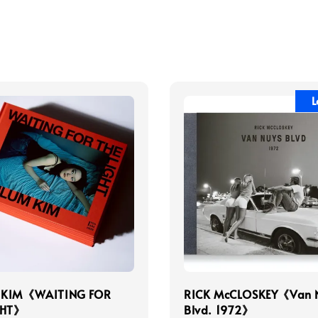
L
 KIM《WAITING FOR
RICK McCLOSKEY《Van 
GHT》
Blvd. 1972》