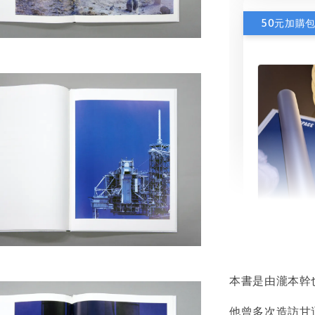
50元加購
書本包
NT$ 50
本書是由瀧本幹
NT$ 100
他曾多次造訪甘