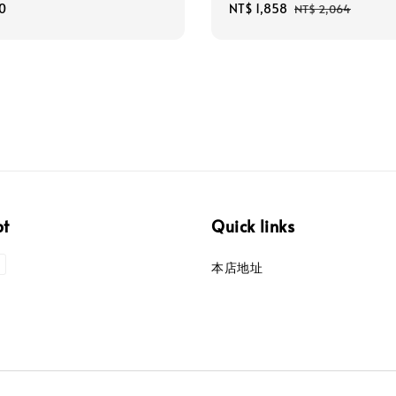
0
Sale
NT$ 1,858
Regular
NT$ 2,064
price
price
pt
Quick links
本店地址