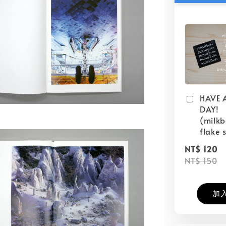
HAVE 
DAY!
(milk
flake s
NT$ 120
NT$ 150
加