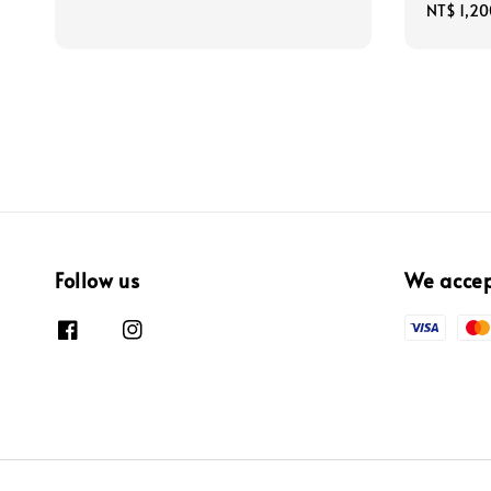
price
Regular
NT$ 1,20
price
Follow us
We acce