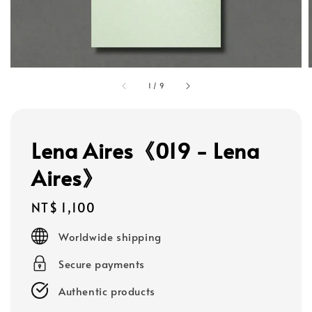
1
/
9
Lena Aires《019 - Lena
Aires》
Regular
NT$ 1,100
price
Worldwide shipping
Secure payments
Authentic products