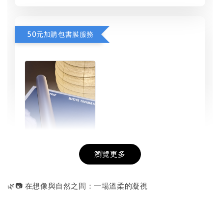
50元加購包書膜服務
瀏覽更多
書本包膜服務
-
+
NT$ 50
🌿📷 在想像與自然之間：一場溫柔的凝視
NT$ 100