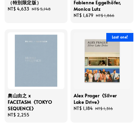
（特別限定版）
Fabienne Eggelhöfer,
Monica Lutz
Sale
NT$ 4,633
Regular
NT$ 5,148
price
price
Sale
NT$ 1,679
Regular
NT$ 1,866
price
price
Last one!
奧山由之 x
Alex Prager《Silver
FACETASM《TOKYO
Lake Drive》
SEQUENCE》
Sale
NT$ 1,184
Regular
NT$ 1,316
Regular
NT$ 2,255
price
price
price