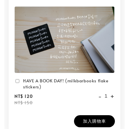
HAVE A BOOK DAY! (milkbarbooks flake
stickers)
-
+
NT$ 120
NT$ 150
加入購物車