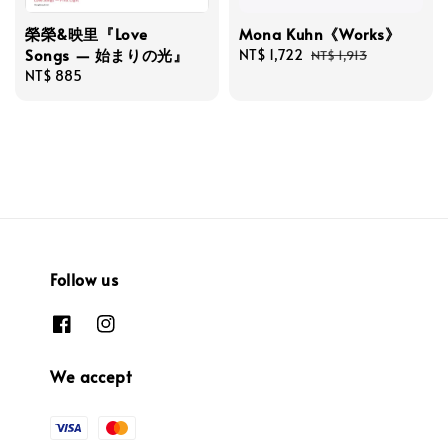
榮榮&映里『Love
Mona Kuhn《Works》
Songs — 始まりの光』
Sale
NT$ 1,722
Regular
NT$ 1,913
Regular
NT$ 885
price
price
price
Follow us
We accept