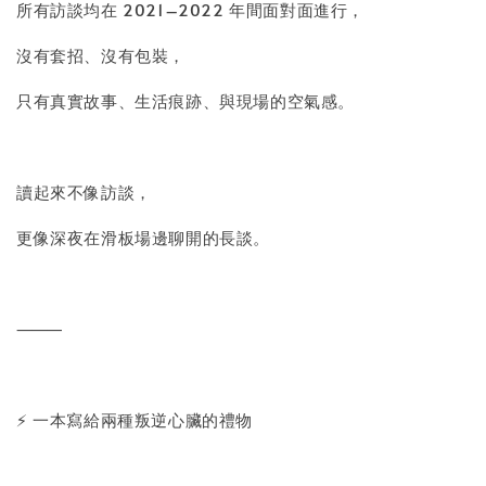
所有訪談均在 2021–2022 年間面對面進行，
沒有套招、沒有包裝，
只有真實故事、生活痕跡、與現場的空氣感。
讀起來不像訪談，
更像深夜在滑板場邊聊開的長談。
⸻
⚡ 一本寫給兩種叛逆心臟的禮物