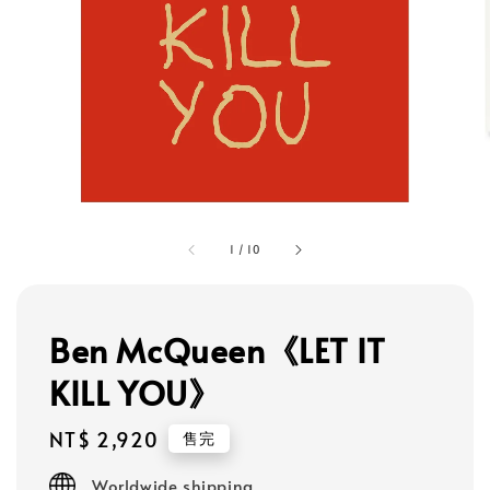
1
/
10
Ben McQueen《LET IT
KILL YOU》
Regular
NT$ 2,920
售完
price
Worldwide shipping