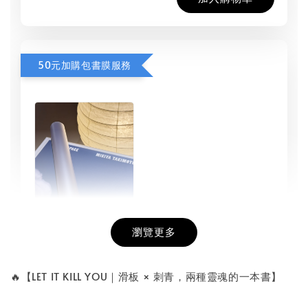
50元加購包書膜服務
瀏覽更多
書本包膜服務
-
+
NT$ 50
🔥【LET IT KILL YOU｜滑板 × 刺青，兩種靈魂的一本書】
NT$ 100