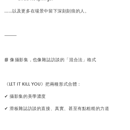
……以及更多在場景中留下深刻刻痕的人。
⸻
📘 像攝影集，也像雜誌訪談的「混合法」格式
《LET IT KILL YOU》把兩種形式合體：
✔ 攝影集的美學濃度
✔ 滑板雜誌訪談的直接、真實、甚至有點粗糙的力道