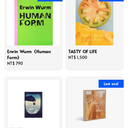
Erwin Wurm《Human
TASTY OF LIFE
Form》
Regular
NT$ 1,500
Regular
NT$ 790
price
price
Last one!