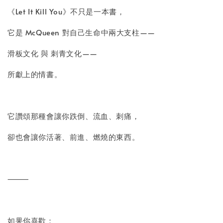
《Let It Kill You》不只是一本書，
它是 McQueen 對自己生命中兩大支柱——
滑板文化 與 刺青文化——
所獻上的情書。
它讚頌那種會讓你跌倒、流血、刺痛，
卻也會讓你活著、前進、燃燒的東西。
⸻
如果你喜歡：