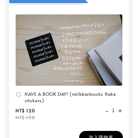
HAVE A BOOK DAY! (milkbarbooks flake
stickers)
-
+
NT$ 120
NT$ 150
加入購物車