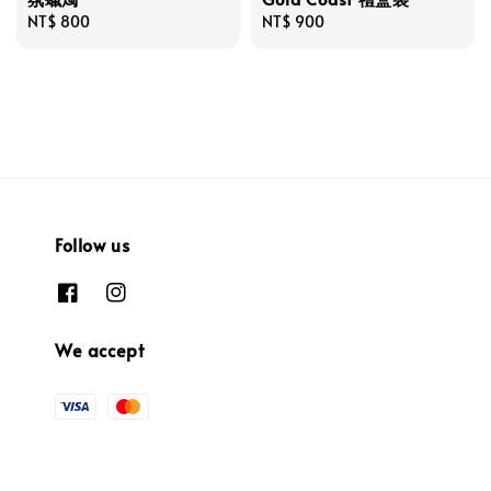
Regular
NT$ 800
Regular
NT$ 900
price
price
Follow us
We accept