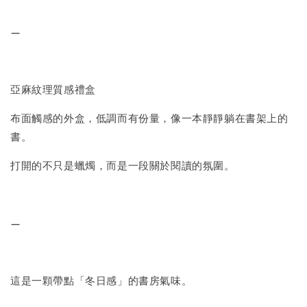
—
亞麻紋理質感禮盒
布面觸感的外盒，低調而有份量，像一本靜靜躺在書架上的
書。
打開的不只是蠟燭，而是一段關於閱讀的氛圍。
—
這是一顆帶點「冬日感」的書房氣味。