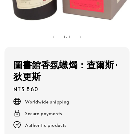
1
/
1
圖書館香氛蠟燭：查爾斯·
狄更斯
Regular
NT$ 860
price
Worldwide shipping
Secure payments
Authentic products