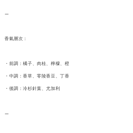
—
香氣層次：
・前調：橘子、肉桂、檸檬、橙
・中調：香草、零陵香豆、丁香
・後調：冷杉針葉、尤加利
—