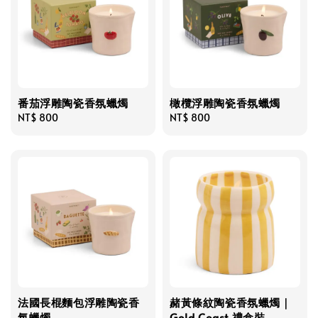
番茄浮雕陶瓷香氛蠟燭
橄欖浮雕陶瓷香氛蠟燭
Regular
NT$ 800
Regular
NT$ 800
price
price
法國長棍麵包浮雕陶瓷香
赭黃條紋陶瓷香氛蠟燭｜
氛蠟燭
Gold Coast 禮盒裝