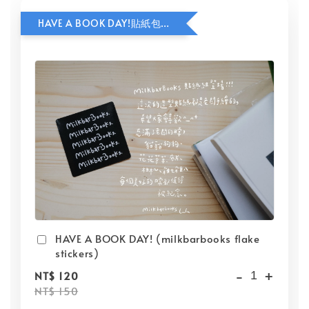
HAVE A BOOK DAY!貼紙包加價購
HAVE A BOOK DAY! (milkbarbooks flake
stickers)
-
+
NT$ 120
NT$ 150