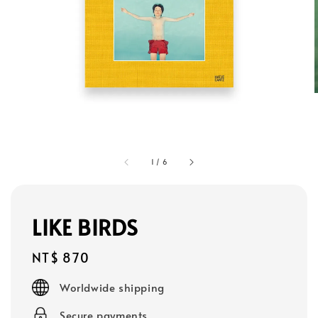
1
/
6
LIKE BIRDS
Regular
NT$ 870
price
Worldwide shipping
Secure payments