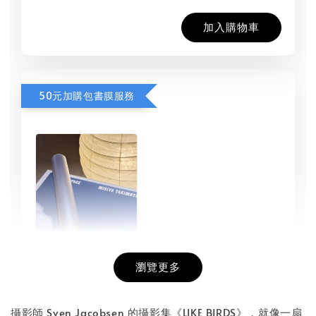
加入購物車
50元加購包書膜服務
瀏覽更多
書本包膜服務
-
+
NT$ 50
攝影師 Sven Jacobsen 的攝影集《LIKE BIRDS》，就像一扇