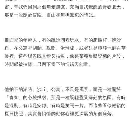
NT$ 100
窗，帶我們回到那個無憂無慮、充滿自我覺醒的青春夏天，
那是一段關於冒險、自由和無拘無束的時光。
加入購物車
畫面裡的年輕人，有的跳進湖裡玩水、有的爬欄杆、翻沙
丘、在公寓裡胡鬧、親吻、滑滑板，或者只是靜靜地躺在草
叢裡。這些場景既具體又抽象，像是某種集體記憶的片段，
時間感被抽離，只留下當下的情緒與能量。
他拍下的湖邊、沙丘、公寓，不只是風景，而是一種關於
「青春」的心境投射。那是一種既輕盈又深刻的氛圍。有時
是混亂、有時是安靜、有時是笑鬧一片。而這些看似輕鬆的
夏日快照，其實會悄悄觸動你心裡更深層的某個角落。