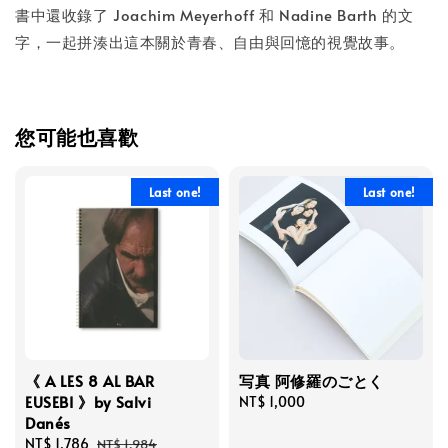
書中還收錄了 Joachim Meyerhoff 和 Nadine Barth 的文
字，一起拼湊出這本關於青春、自由與回憶的視覺故事。
您可能也喜歡
Last one!
Last one!
《 A LES 8 AL BAR
写真 阿修羅のごとく
EUSEBI 》by Salvi
Regular
NT$ 1,000
Danés
price
Sale
NT$ 1,786
Regular
NT$ 1,984