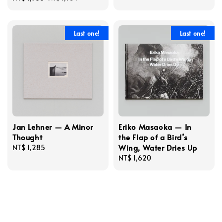
price
price
Last one!
Last one!
Jan Lehner — A Minor
Eriko Masaoka — In
Thought
the Flap of a Bird’s
Wing, Water Dries Up
Regular
NT$ 1,285
price
Regular
NT$ 1,620
price