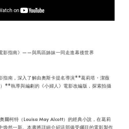
電影指南》——與馬區姊妹一同走進幕後世界
影指南，深入了解由奧斯卡提名導演**葛莉塔・潔薇
erwig）**執導與編劇的《小婦人》電影改編版，探索拍攝
。
爾柯特（Louisa May Alcott）的經典小說，在葛莉
中煥然一新。本書將詳細介紹這部備受矚目的電影製作