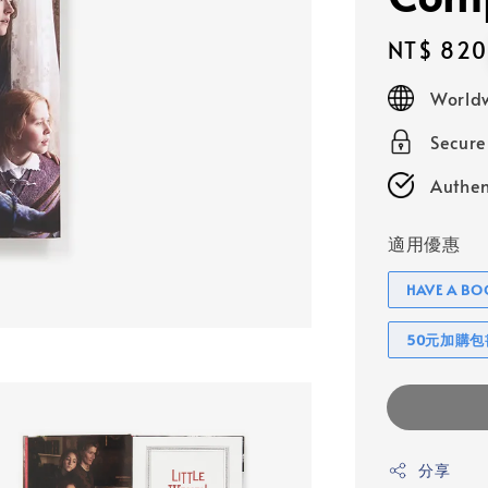
Regular
NT$ 820
price
Worldw
Secur
Authen
適用優惠
HAVE A 
50元加購
分享