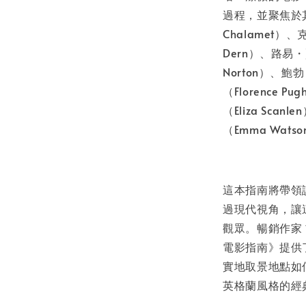
過程，並聚焦於其
Chalamet）、
Dern）、路易・
Norton）、鮑
（Florence 
（Eliza Sca
（Emma Wats
這本指南將帶領
過現代視角，讓
觀眾。暢銷作家 吉
電影指南》提供
實地取景地點如
英格蘭風格的經