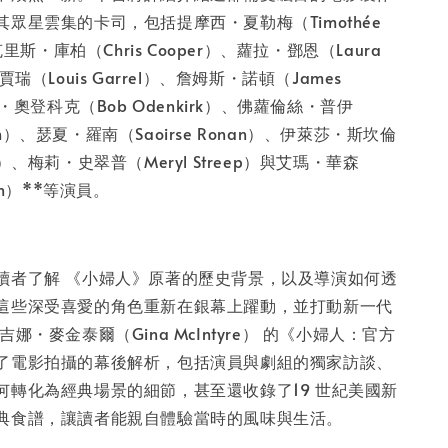
眾星雲集的卡司，包括提摩西・夏勒梅（Timothée
克里斯・庫柏（Chris Cooper）、蘿拉・鄧恩（Laura
賈瑞（Louis Garrel）、詹姆斯・諾頓（James
勃・奧登科克（Bob Odenkirk）、佛蘿倫絲・普伊
Pugh）、瑟夏・羅南（Saoirse Ronan）、伊萊莎・斯坎倫
nlen）、梅莉・史翠普（Meryl Streep）與艾瑪・華森
on）**等演員。
讀者了解 《小婦人》原著的歷史背景，以及導演如何透
這些深受喜愛的角色重新在銀幕上躍動，並打動新一代
娜・麥金泰爾（Gina McIntyre） 的《小婦人：官方
了電影拍攝的幕後解析，包括演員與劇組的獨家訪談、
何轉化為經典場景的細節，甚至還收錄了19 世紀美國新
典食譜，讓讀者能親自體驗當時的風味與生活。