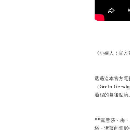
《小婦人：官方
透過這本官方電
（Greta G
過程的幕後點滴
**露意莎・梅・奧
塔・潔薇的電影