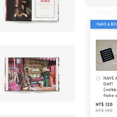
HAVE 
DAY!
(milk
flake s
NT$ 120
NT$ 150