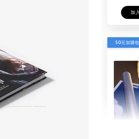
加
50元加購