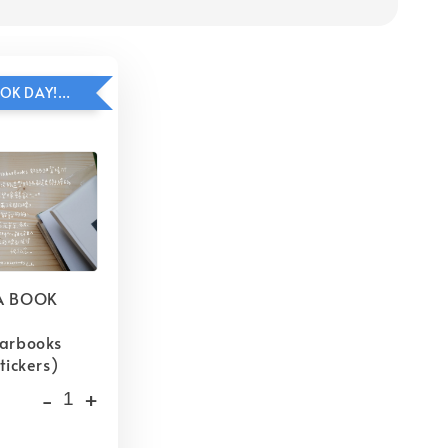
HAVE A BOOK DAY!貼紙包加價購
A BOOK
barbooks
tickers)
-
+