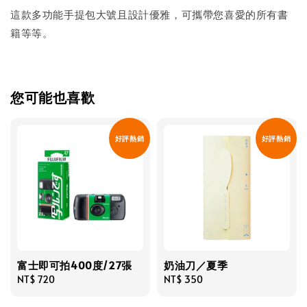
這款多功能手提包大號且設計優雅，可攜帶您喜愛的所有書
籍等等。
您可能也喜歡
好評熱銷
好評熱銷
富士即可拍400度/27張
奶油刀／夏季
Regular
NT$ 720
Regular
NT$ 350
price
price