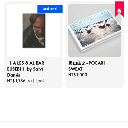
人氣再入荷
Last one!
《 A LES 8 AL BAR
奧山由之-POCARI
EUSEBI 》by Salvi
SWEAT
Danés
Regular
NT$ 1,000
Sale
NT$ 1,786
Regular
price
NT$ 1,984
price
price