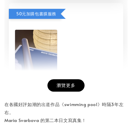
50元加購包書膜服務
瀏覽更多
書本包膜服務
-
+
NT$ 50
在各國好評如潮的出道作品《swimming pool》時隔3年左
NT$ 100
右。
Maria Svarbova 的第二本日文寫真集！
加入購物車