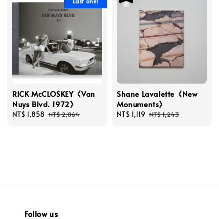
Last one!
RICK McCLOSKEY《Van
Shane Lavalette《New
Nuys Blvd. 1972》
Monuments》
Sale
NT$ 1,858
Regular
Sale
NT$ 1,119
Regular
NT$ 2,064
NT$ 1,243
price
price
price
price
Follow us