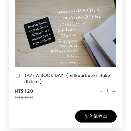
HAVE A BOOK DAY! (milkbarbooks flake
stickers)
-
+
NT$ 120
NT$ 150
加入購物車