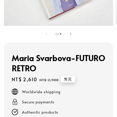
1
/
8
Maria Svarbova-FUTURO
RETRO
Sale
NT$ 2,610
Regular
售完
NT$ 2,900
price
price
Worldwide shipping
Secure payments
Authentic products