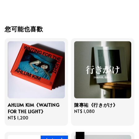
您可能也喜歡
AHLUM KIM《WAITING
陳專祐《行きがけ》
FOR THE LIGHT》
Regular
NT$ 1,080
Regular
NT$ 1,200
price
price
優惠