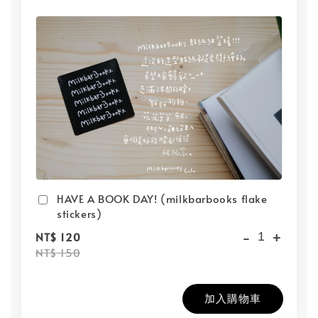
HAVE A BOOK DAY! (milkbarbooks flake
stickers)
-
+
NT$ 120
NT$ 150
加入購物車