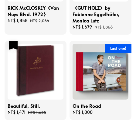
RICK McCLOSKEY《Van
《GUT HOLZ》by
Nuys Blvd. 1972》
Fabienne Eggelhöfer,
Monica Lutz
Sale
NT$ 1,858
Regular
NT$ 2,064
price
price
Sale
NT$ 1,679
Regular
NT$ 1,866
price
price
優惠
Last one!
Beautiful, Still.
On the Road
Sale
NT$ 1,471
Regular
Regular
NT$ 1,000
NT$ 1,635
price
price
price