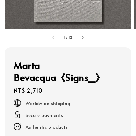
1
/
12
Marta
Bevacqua《Signs_》
Regular
NT$ 2,710
price
Worldwide shipping
Secure payments
Authentic products