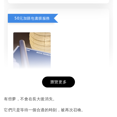
50元加購包書膜服務
瀏覽更多
書本包膜服務
-
+
NT$ 50
有些夢，不會在長大後消失。
NT$ 100
它們只是等待一個合適的時刻，被再次召喚。