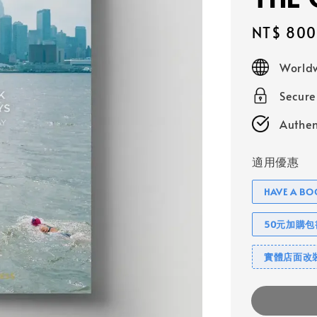
Sale
NT$ 800
price
Worldw
Secur
Authen
適用優惠
HAVE A 
50元加購
實體店面改