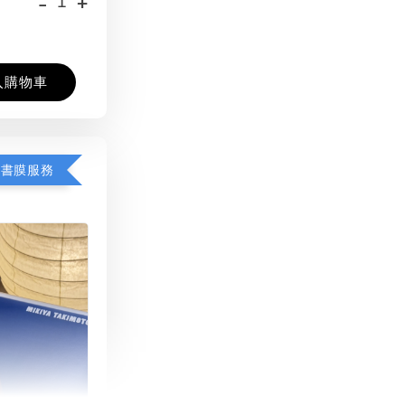
-
+
入購物車
包書膜服務