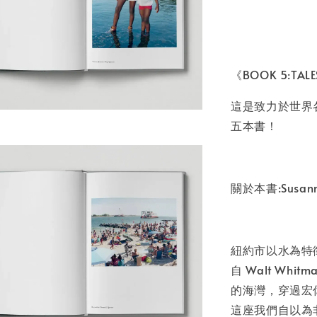
書本包
NT$ 50
《BOOK 5:TALE
NT$ 100
這是致力於世界各地
五本書！
加
關於本書:Susann
紐約市以水為特
自 Walt W
的海灣，穿過宏
這座我們自以為