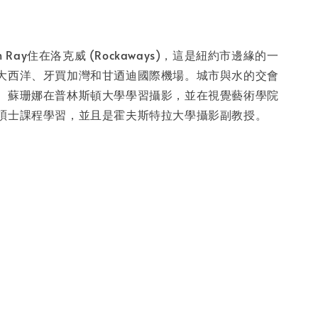
ah Ray住在洛克威 (Rockaways)，這是紐約市邊緣的一
大西洋、牙買加灣和甘迺迪國際機場。城市與水的交會
。蘇珊娜在普林斯頓大學學習攝影，並在視覺藝術學院
碩士課程學習，並且是霍夫斯特拉大學攝影副教授。