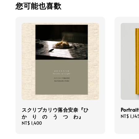
您可能也喜歡
スクリプカリウ落合安奈『ひ
Portrai
か り の う つ わ』
Regular
NT$ 1,14
price
Regular
NT$ 1,400
price