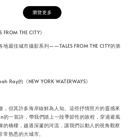
瀏覽更多
膜服務
-
+
S FROM THE CITY》
最佳城市攝影系列——TALES FROM THE CITY的第
入購物車
ah Ray的《NEW YORK WATERWAYS》
徵，但其許多海岸線鮮為人知。這些抒情照片的靈感來
hitman的一首詩，帶我們踏上一段季節性的旅程，穿過避風
偉的橋樑，越過深邃的河流，讓我們以動人的視角觀察
非常熟悉的大城市。