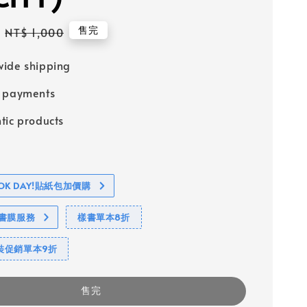
Regular
售完
NT$ 1,000
price
ide shipping
e payments
tic products
BOOK DAY!貼紙包加價購
包書膜服務
樣書單本8折
裝促銷單本9折
售完