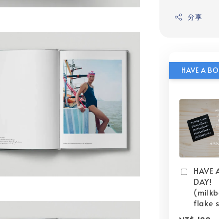
分享
HAVE 
DAY!
(milk
flake s