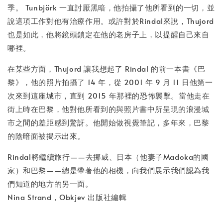
季。 Tunbjörk 一直討厭黑暗，他拍攝了他所看到的一切，並
說這項工作對他有治療作用。或許對於Rindal來說，Thujord
也是如此，他將鏡頭鎖定在他的老房子上，以提醒自己來自
哪裡。
在某些方面，Thujord 讓我想起了 Rindal 的前一本書《巴
黎》，他的照片拍攝了 14 年，從 2001 年 9 月 11 日他第一
次來到這座城市，直到 2015 年那裡的恐怖襲擊。當他走在
街上時在巴黎，他對他所看到的與照片書中所呈現的浪漫城
市之間的差距感到驚訝。他開始做視覺筆記，多年來，巴黎
的陰暗面被揭示出來。
Rindal將繼續旅行——去挪威、日本（他妻子Madoka的國
家）和巴黎——總是帶著他的相機，向我們展示我們認為我
們知道的地方的另一面。
Nina Strand，Obkjev 出版社編輯