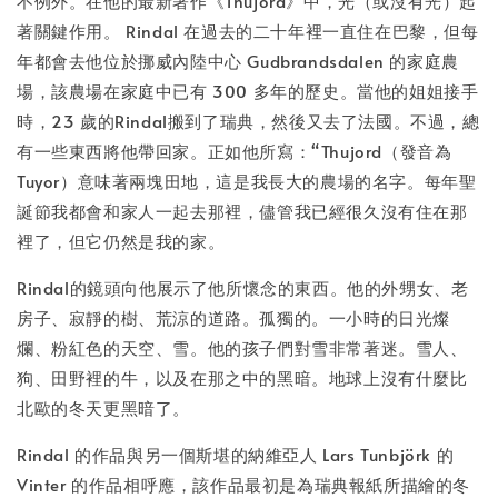
不例外。在他的最新著作《Thujord》中，光（或沒有光）起
著關鍵作用。 Rindal 在過去的二十年裡一直住在巴黎，但每
加入購物車
年都會去他位於挪威內陸中心 Gudbrandsdalen 的家庭農
場，該農場在家庭中已有 300 多年的歷史。當他的姐姐接手
時，23 歲的Rindal搬到了瑞典，然後又去了法國。不過，總
有一些東西將他帶回家。正如他所寫：“Thujord（發音為
Tuyor）意味著兩塊田地，這是我長大的農場的名字。每年聖
誕節我都會和家人一起去那裡，儘管我已經很久沒有住在那
裡了，但它仍然是我的家。
Rindal的鏡頭向他展示了他所懷念的東西。他的外甥女、老
房子、寂靜的樹、荒涼的道路。孤獨的。一小時的日光燦
爛、粉紅色的天空、雪。他的孩子們對雪非常著迷。雪人、
狗、田野裡的牛，以及在那之中的黑暗。地球上沒有什麼比
北歐的冬天更黑暗了。
Rindal 的作品與另一個斯堪的納維亞人 Lars Tunbjörk 的
Vinter 的作品相呼應，該作品最初是為瑞典報紙所描繪的冬