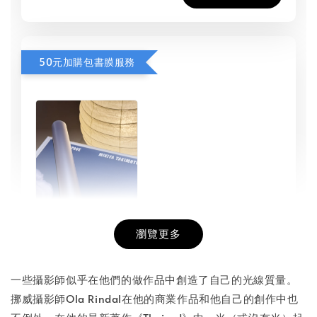
50元加購包書膜服務
瀏覽更多
書本包膜服務
-
+
NT$ 50
一些攝影師似乎在他們的做作品中創造了自己的光線質量。
NT$ 100
挪威攝影師Ola Rindal在他的商業作品和他自己的創作中也