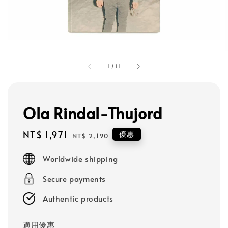
1
/
11
Ola Rindal-Thujord
Sale
NT$ 1,971
Regular
優惠
NT$ 2,190
price
price
Worldwide shipping
Secure payments
Authentic products
適用優惠