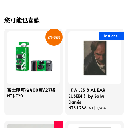
您可能也喜歡
Last one!
好評熱銷
富士即可拍400度/27張
《 A LES 8 AL BAR
EUSEBI 》by Salvi
Regular
NT$ 720
Danés
price
Sale
NT$ 1,786
Regular
NT$ 1,984
price
price
人氣再入荷