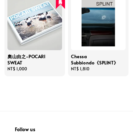
奧山由之-POCARI
Chessa
SWEAT
Subbiondo《SPLINT》
Regular
NT$ 1,000
Regular
NT$ 1,810
price
price
Follow us