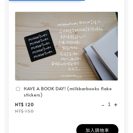
HAVE A BOOK DAY! (milkbarbooks flake
stickers)
-
+
NT$ 120
NT$ 150
加入購物車