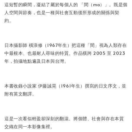
這短暫的瞬間，凝結了屬於每個人的 「間（ma）」。既是個
人空間與節奏，也是一種與社會互動後所形成的關係與契
約。
日本攝影師 橫浪修（1967年生）把這種「間」視為人類存在
中最根本、也最耐人尋味的特質。作品橫跨 2005 至 2023
年，拍攝地點遍及日本與台灣。
本書收錄小說家 伊藤誠晃（1961年生）撰寫的日文序文，並
附有英文翻譯。
這是一次看似輕盈卻深刻的翻滾。將個體、社會與存在本質
交織在同一本影像集裡。