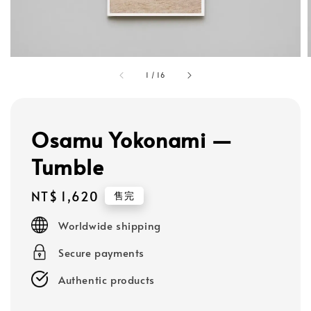
1
/
16
Osamu Yokonami —
Tumble
Regular
NT$ 1,620
售完
price
Worldwide shipping
Secure payments
Authentic products