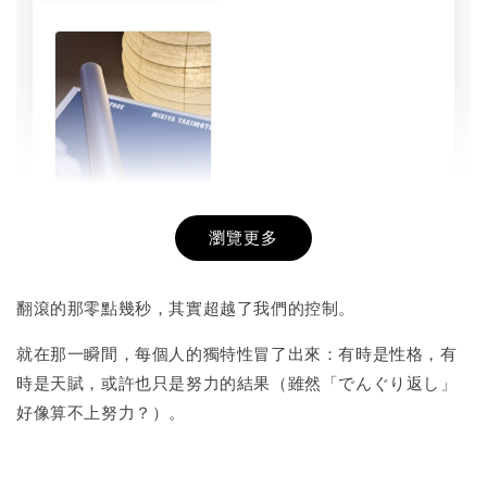
瀏覽更多
書本包膜服務
-
+
NT$ 50
翻滾的那零點幾秒，其實超越了我們的控制。
NT$ 100
就在那一瞬間，每個人的獨特性冒了出來：有時是性格，有
時是天賦，或許也只是努力的結果（雖然「でんぐり返し」
加入購物車
好像算不上努力？）。