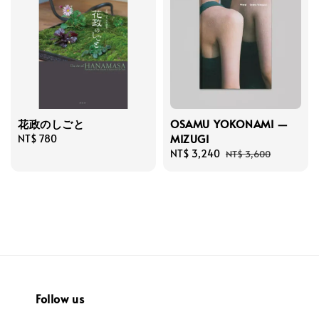
花政のしごと
OSAMU YOKONAMI —
MIZUGI
Regular
NT$ 780
price
Sale
NT$ 3,240
Regular
NT$ 3,600
price
price
Follow us