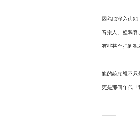
因為他深入街頭
音樂人、塗鴉客
有些甚至把他視
他的鏡頭裡不只
更是那個年代「
⸻