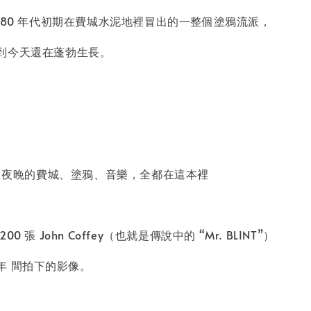
980 年代初期在費城水泥地裡冒出的一整個塗鴉流派，
到今天還在蓬勃生長。
影像：夜晚的費城、塗鴉、音樂，全都在這本裡
0 張 John Coffey（也就是傳說中的 “Mr. BLINT”）
3 年 間拍下的影像。