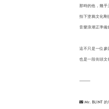
那時的他，幾乎
拍下塗鴉文化剛
音樂浪潮正準備
這不只是一位參
也是一段街頭文
⸻
🌃 Mr. BL