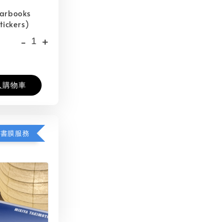
barbooks
tickers)
-
+
入購物車
包書膜服務