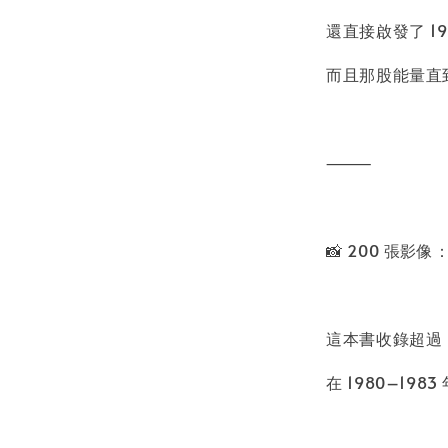
還直接啟發了 1
而且那股能量直
⸻
📸 200 張
這本書收錄超過 20
在 1980–198