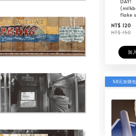
DAY!
(milk
flake s
NT$ 120
NT$ 150
加
50元加購