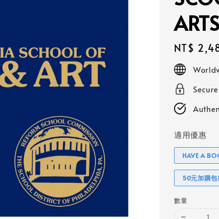
ART
Regular
NT$ 2,4
price
Worldw
Secur
Authen
適用優惠
HAVE A 
50元加購
數量