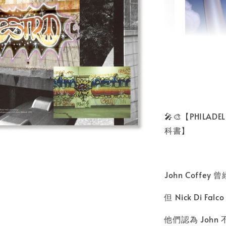
書本包
NT$ 50
NT$ 100
🎤🎨【PHILAD
科書】
加
John Cof
但 Nick Di Fa
他們認為 Joh