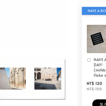
HAVE 
DAY!
(milk
flake s
NT$ 120
NT$ 150
加