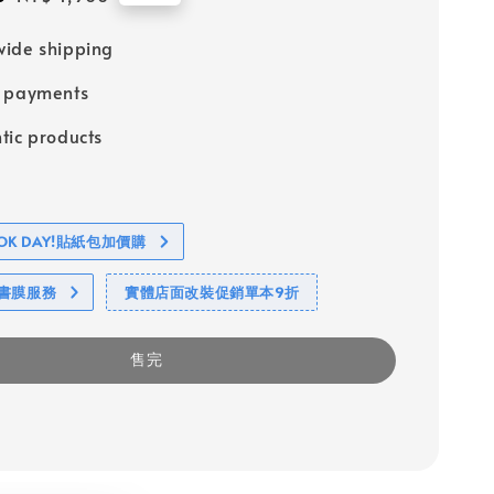
price
ide shipping
e payments
tic products
BOOK DAY!貼紙包加價購
包書膜服務
實體店面改裝促銷單本9折
售完