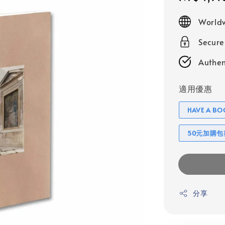
price
Worldw
Secur
Authen
適用優惠
HAVE A 
50元加購
分享