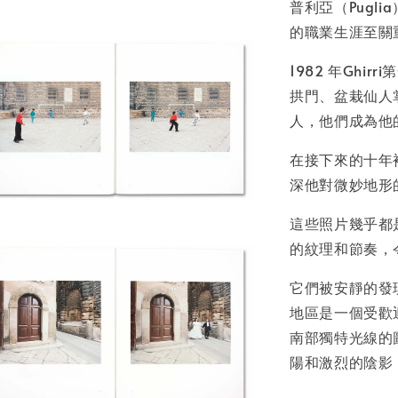
NT$ 50
普利亞（Pugli
NT$ 100
的職業生涯至關
1982 年Gh
加
拱門、盆栽仙人
人，他們成為他
在接下來的十年裡
深他對微妙地形
這些照片幾乎都
的紋理和節奏，
它們被安靜的發
地區是一個受歡迎
南部獨特光線的
陽和激烈的陰影