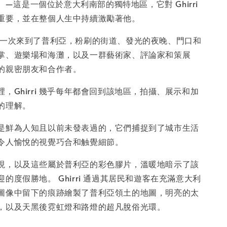
-
+
a）—這是一個位於意大利南部的獨特地區，它對 Ghirri
重要，並在整個人生中持續激勵著他。
irri第一次來到了普利亞，粉刷的街道、發光的夜晚、門口和
入購物車
掌、遊樂場和海灘，以及一群藝術家、評論家和策展
的親密朋友和合作者。
，Ghirri 幾乎每年都會回到該地區，拍攝、展示和加
的理解。
是鮮為人知且以前未發表過的，它們捕捉到了城市生活
令人愉悅的視覺巧合和触覺細節。
現，以及這些屬於普利亞的彩色膠片，溫暖地暗示了該
的度假勝地。 Ghirri 通過其居民和遊客在充滿意大利
圖像中留下的痕跡繪製了普利亞領土的地圖，明亮的太
，以及天黑後霓虹燈和路燈的超凡脫俗光環。