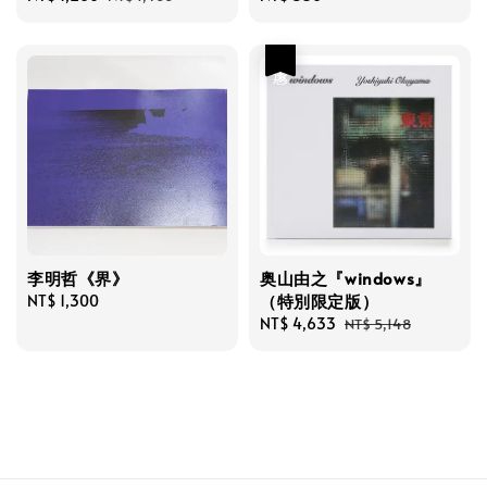
price
price
price
優惠
李明哲《界》
奥山由之『windows』
（特別限定版）
Regular
NT$ 1,300
price
Sale
NT$ 4,633
Regular
NT$ 5,148
price
price