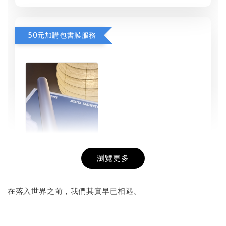
50元加購包書膜服務
瀏覽更多
書本包膜服務
-
+
NT$ 50
在落入世界之前，我們其實早已相遇。
NT$ 100