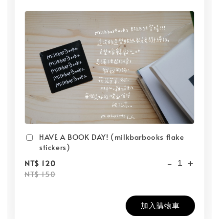
HAVE A BOOK DAY! (milkbarbooks flake
stickers)
-
+
NT$ 120
NT$ 150
加入購物車