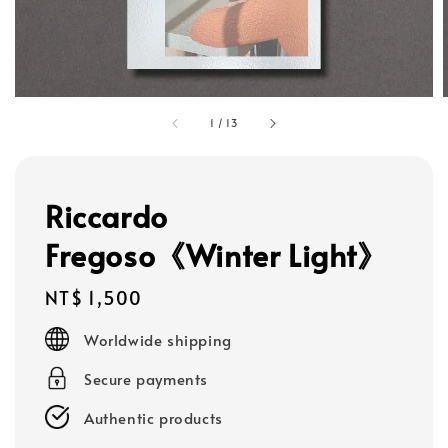
1
/
13
Riccardo
Fregoso《Winter Light》
Regular
NT$ 1,500
price
Worldwide shipping
Secure payments
Authentic products