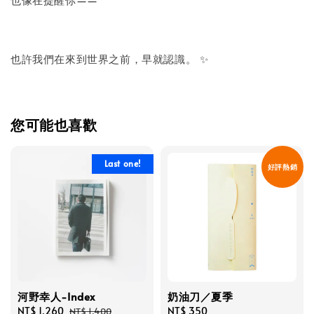
也許我們在來到世界之前，早就認識。 ✨
您可能也喜歡
Last one!
好評熱銷
河野幸人-Index
奶油刀／夏季
Sale
NT$ 1,260
Regular
Regular
NT$ 350
NT$ 1,400