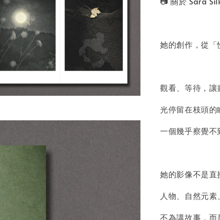
📷 關於 Sara Sil
NT$ 100
加
她的創作，從「
觀看、等待，讓
光停留在枝頭的
一個幾乎察覺不
她的影像不是直
人物、自然元素
不為講故事，而