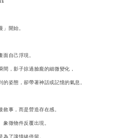
ks
入購物車
慢」開始。
畫面自己浮現。
瞬間，影子掠過臉龐的細微變化，
到的姿態，卻帶著神話或記憶的氣息。
接敘事，而是營造存在感。
、象徵物件反覆出現。
是為了讓情緒停留。