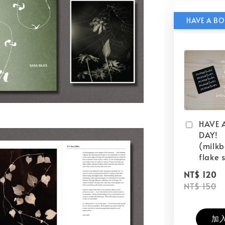
HAVE 
DAY!
(milk
flake s
NT$ 120
NT$ 150
加