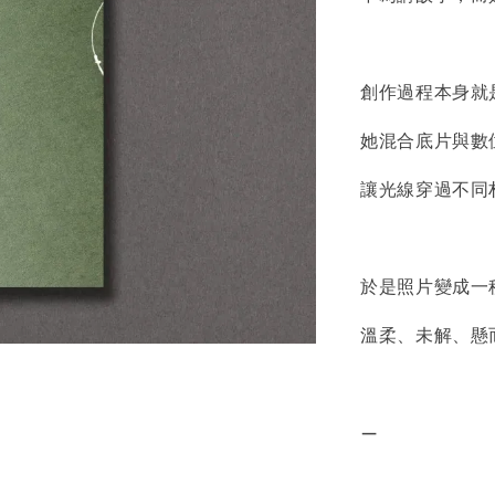
創作過程本身就
她混合底片與數
讓光線穿過不同
於是照片變成一
溫柔、未解、懸
—