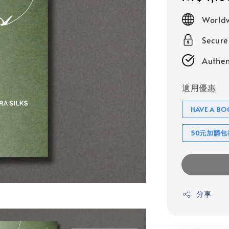
price
Worldw
Secur
Authen
適用優惠
HAVE A 
50元加購
分享