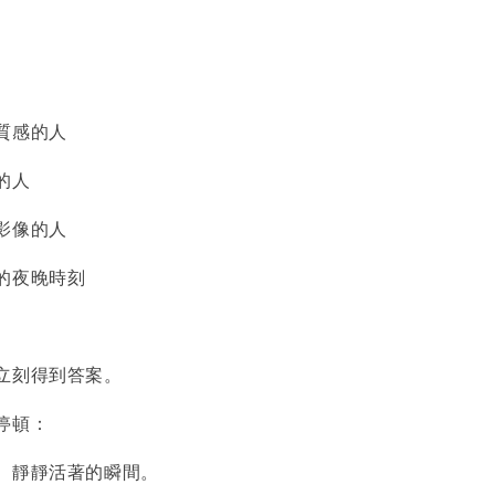
質感的人
的人
影像的人
的夜晚時刻
立刻得到答案。
停頓：
、靜靜活著的瞬間。