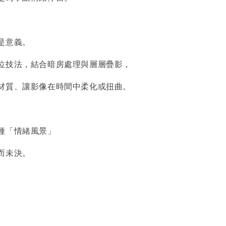
是意義。
位技法，結合暗房處理與層層疊影，
材質、讓影像在時間中柔化或扭曲。
種「情緒風景」
而未決。