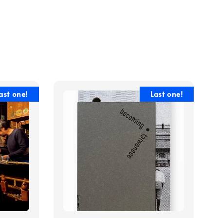
ast one!
Last one!