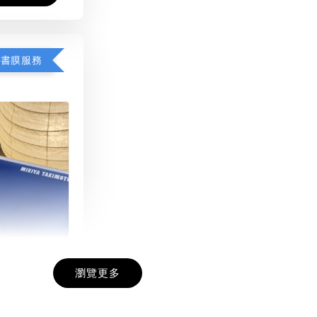
包書膜服務
瀏覽更多
膜服務
-
+