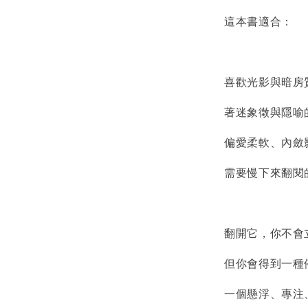
這本書適合：
喜歡光影與暗房
著迷象徵與隱喻
偏愛柔軟、內斂
需要慢下來翻閱
翻開它，你不會
但你會得到一種
一個懸浮、專注