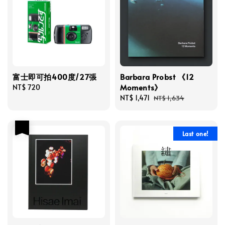
富士即可拍400度/27張
Barbara Probst 《12
Moments》
Regular
NT$ 720
price
Sale
NT$ 1,471
Regular
NT$ 1,634
price
price
優惠
Last one!