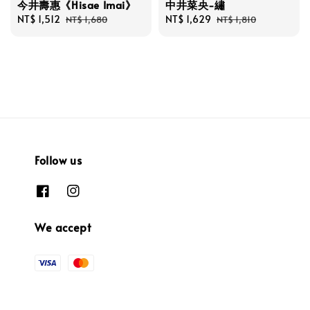
今井壽惠《Hisae Imai》
中井菜央-繡
Sale
NT$ 1,512
Regular
Sale
NT$ 1,629
Regular
NT$ 1,680
NT$ 1,810
price
price
price
price
Follow us
We accept