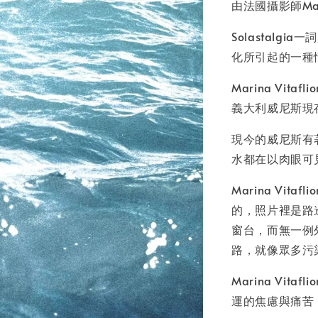
NT$ 50
由法國攝影師Marin
NT$ 100
Solastal
化所引起的一種
加
Marina Vi
義大利威尼斯現
現今的威尼斯有
水都在以肉眼可
Marina Vi
的，照片裡是路
窗台，而無一例
路，就像眾多污
Marina Vi
運的焦慮與痛苦