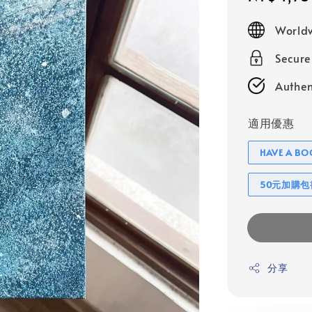
price
Worldw
Secur
Authen
適用優惠
HAVE A 
50元加購
分享