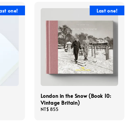
ast one!
Last one!
London in the Snow (Book 10:
Vintage Britain)
Regular
NT$ 855
price