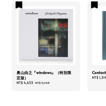
優惠
優惠
奥山由之『windows』（特別限
Contact
定版）
Sale
NT$ 1,31
price
Sale
NT$ 4,633
Regular
NT$ 5,148
price
price