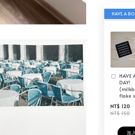
HAVE 
DAY!
(milk
flake s
NT$ 120
NT$ 150
加