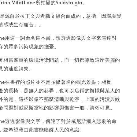
-
+
a Vitaflione所拍攝的Solastalgia。
gia一詞是源自於拉丁文與希臘文組合而成的，意指「因環境變
情感或生存痛苦」。
入購物車
taflione用這一詞命名這本書，想透過影像與文字來表達對
存的眾多污染現象的擔憂。
著相當嚴重的環境污染問題，而一切都導致這座美麗的
見的速度消失。
taflione在書裡的照片並不是拍攝著名的觀光景點；相反
邊的長椅，是無人的巷弄，也可以店鋪的旗幟與某人的
外的是，這些影像不那麼清晰與乾淨，上頭的污漬與紋
染問題對威尼斯當地的影響與傷害一般，清晰可見。
taflione透過影像與文字，傳達了對於威尼斯漸入悲劇的命
，並希望藉由此書能喚醒人民的意識。