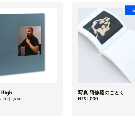
L
 High
写真 阿修羅のごとく
4
Regular
Regular
NT$ 1,000
NT$ 1,460
price
price