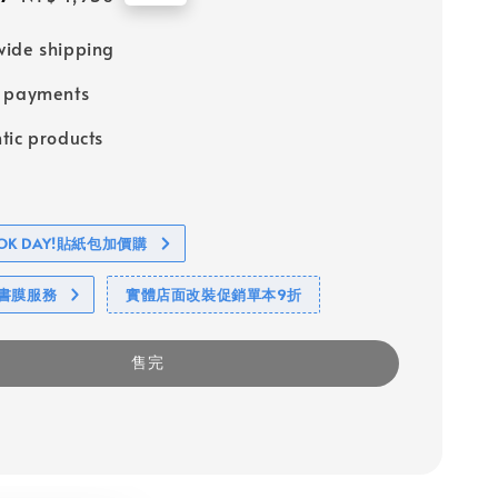
price
ide shipping
e payments
tic products
BOOK DAY!貼紙包加價購
包書膜服務
實體店面改裝促銷單本9折
售完