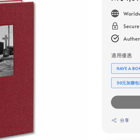
price
Worldw
Secur
Authen
適用優惠
HAVE A 
50元加購
分享