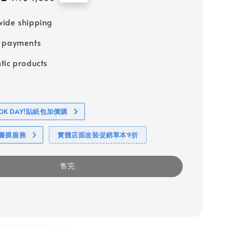
price
ide shipping
e payments
tic products
BOOK DAY!貼紙包加價購
包書膜服務
實體店面改裝促銷單本9折
售完