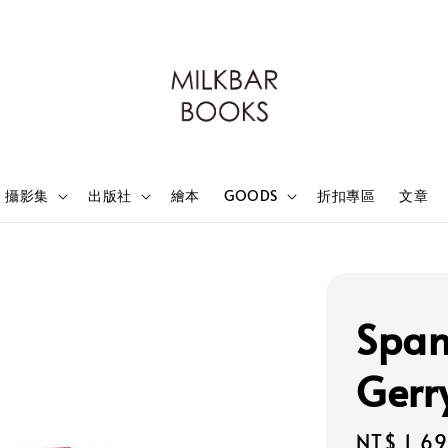
攝影集
出版社
繪本
GOODS
折扣專區
文章
Span
Gerr
Sale
NT$ 1,6