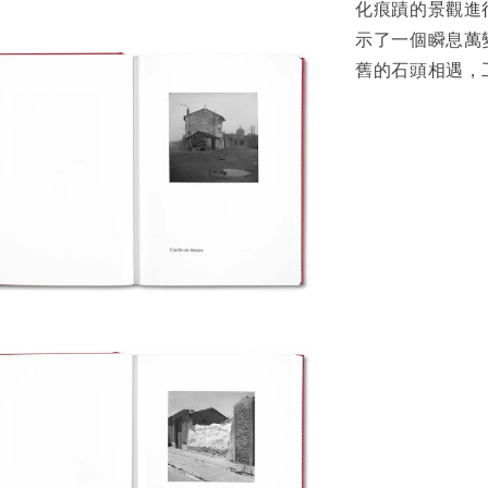
化痕蹟的景觀進行
示了一個瞬息萬
舊的石頭相遇，