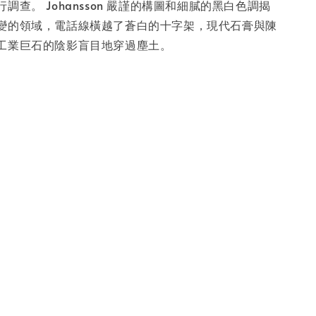
調查。 Johansson 嚴謹的構圖和細膩的黑白色調揭
變的領域，電話線橫越了蒼白的十字架，現代石膏與陳
工業巨石的陰影盲目地穿過塵土。