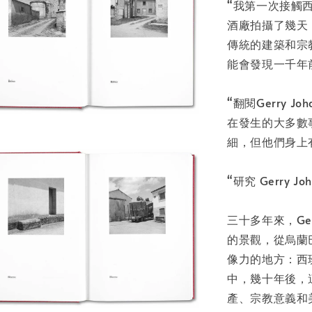
NT$ 50
“我第一次接觸
NT$ 100
酒廠拍攝了幾天
傳統的建築和宗
加
能會發現一千年前的文
“翻閱Gerry 
在發生的大多數
細，但他們身上
“研究 Gerry
三十多年來，Ger
的景觀，從烏蘭
像力的地方：西
中，幾十年後，
產、宗教意義和