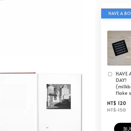
HAVE 
DAY!
(milk
flake s
NT$ 120
NT$ 150
加