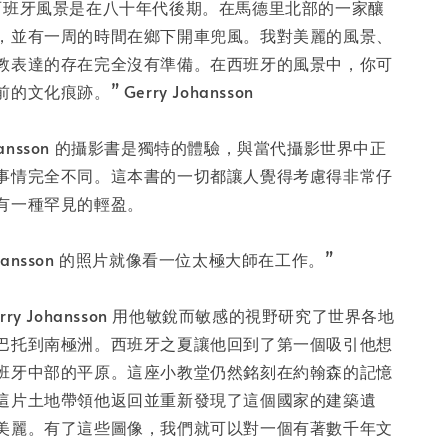
-
+
西班牙風景是在八十年代後期。在馬德里北部的一家釀
，並有一周的時間在鄉下開車兜風。我對美麗的風景、
教表達的存在完全沒有準備。在西班牙的風景中，你可
入購物車
化痕跡。” Gerry Johansson
Johansson 的攝影書是獨特的體驗，與當代攝影世界中正
事情完全不同。這本書的一切都讓人覺得考慮得非常仔
有一種罕見的輕盈。
 Johansson 的照片就像看一位太極大師在工作。”
ry Johansson 用他敏銳而敏感的視野研究了世界各地
巴托到南極洲。西班牙之夏讓他回到了第一個吸引他想
班牙中部的平原。這座小教堂仍然銘刻在約翰森的記憶
這片土地帶領他返回並重新發現了這個國家的建築遺
美麗。有了這些圖像，我們就可以對一個有著數千年文