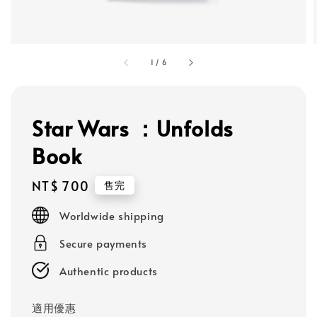
1
/
6
Star Wars ：Unfolds
Book
Regular
NT$ 700
售完
price
Worldwide shipping
Secure payments
Authentic products
適用優惠