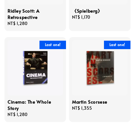
Ridley Scott: A
《Spielberg》
Retrospective
Regular
NT$ 1,170
Regular
NT$ 1,280
price
price
Last one!
Last one!
Cinema: The Whole
Martin Scorsese
Story
Regular
NT$ 1,355
Regular
NT$ 1,280
price
price