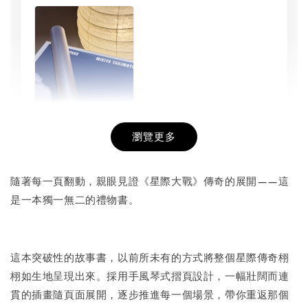
瀏覽更多
書本包膜服務
-
+
NT$ 50
隨著每一頁翻動，親眼見證《星際大戰》傳奇的展開——這
NT$ 100
是一本獨一無二的禮物書。
加入購物車
這本突破性的故事書，以前所未有的方式將整個星際傳奇栩
栩如生地呈現出來。採用手風琴式摺頁設計，一幅壯闊而連
貫的插畫隨頁面展開，逐步推進每一個場景，帶你重返那個