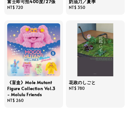
富士即可拍400度/27張
奶油刀／夏季
Regular
NT$ 720
Regular
NT$ 350
price
price
《盲盒》Mole Mutant
花政のしごと
Figure Collection Vol.3
Regular
NT$ 780
- Molulu Friends
price
Regular
NT$ 260
price