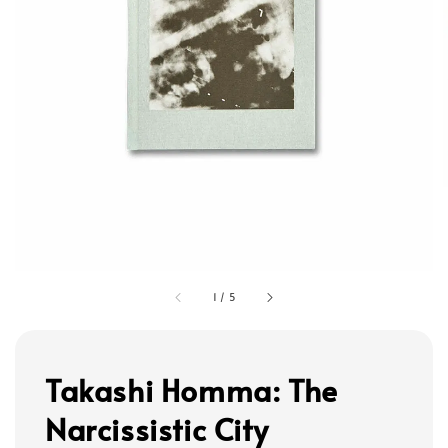
1
/
5
Takashi Homma: The
Narcissistic City