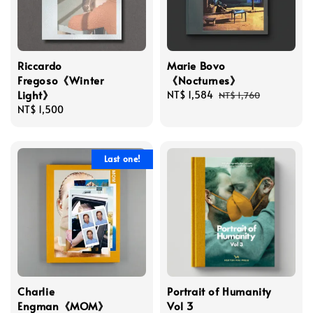
Riccardo
Marie Bovo
Fregoso《Winter
《Nocturnes》
Light》
Sale
NT$ 1,584
Regular
NT$ 1,760
Regular
NT$ 1,500
price
price
price
Last one!
Charlie
Portrait of Humanity
Engman《MOM》
Vol 3