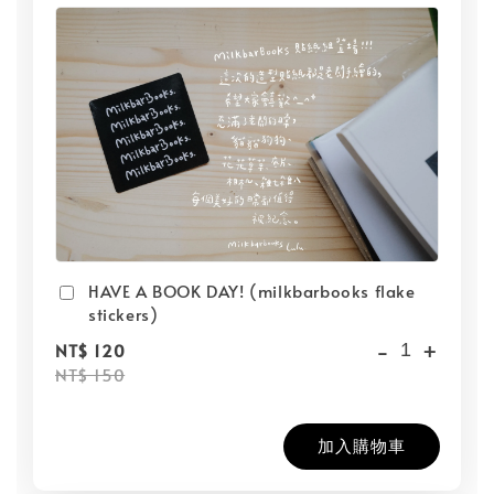
HAVE A BOOK DAY! (milkbarbooks flake
stickers)
-
+
NT$ 120
NT$ 150
加入購物車