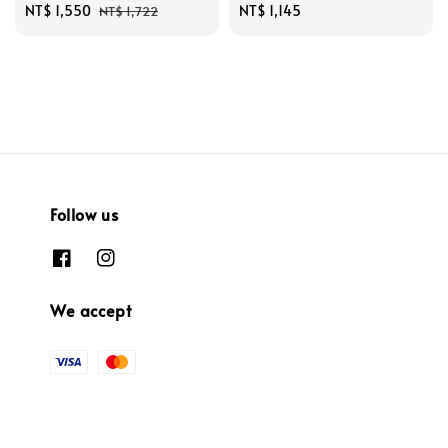
Sale
NT$ 1,550
Regular
Regular
NT$ 1,145
NT$ 1,722
price
price
price
Follow us
We accept