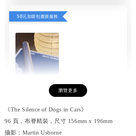
50元加購包書膜服務
瀏覽更多
書本包膜服務
-
+
《The Silence of Dogs in Cars》
NT$ 50
NT$ 100
96 頁，布脊精裝，尺寸 156mm x 196mm
攝影：Martin Usborne
加入購物車