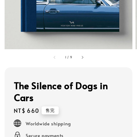
1
/
9
The Silence of Dogs in
Cars
Regular
NT$ 660
售完
price
Worldwide shipping
Secure payments