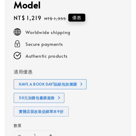
Model
Sale
NT$ 1,219
Regular
優惠
NT$ 1,355
price
price
Worldwide shipping
Secure payments
Authentic products
適用優惠
HAVE A BOOK DAY!貼紙包加價購
50元加購包書膜服務
實體店面改裝促銷單本9折
數量