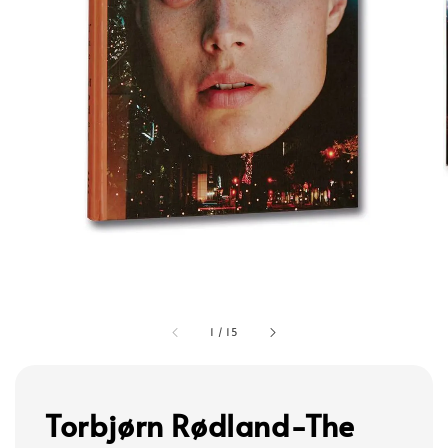
1
/
15
Torbjørn Rødland-The