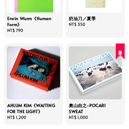
Erwin Wurm《Human
奶油刀／夏季
Form》
Regular
NT$ 350
Regular
NT$ 790
price
price
人氣再入荷
AHLUM KIM《WAITING
奧山由之-POCARI
FOR THE LIGHT》
SWEAT
Regular
NT$ 1,200
Regular
NT$ 1,000
price
price