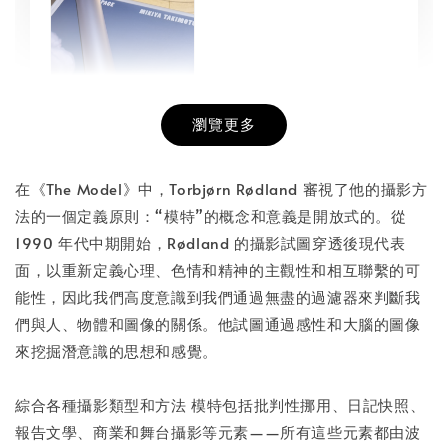
瀏覽更多
書本包膜服務
-
+
NT$ 50
在《The Model》中，Torbjørn Rødland 審視了他的攝影方
NT$ 100
法的一個定義原則：“模特”的概念和意義是開放式的。從
1990 年代中期開始，Rødland 的攝影試圖穿透後現代表
面，以重新定義心理、色情和精神的主觀性和相互聯繫的可
加入購物車
能性，因此我們高度意識到我們通過無盡的過濾器來判斷我
們與人、物體和圖像的關係。他試圖通過感性和大腦的圖像
來挖掘潛意識的思想和感覺。
綜合各種攝影類型和方法 模特包括批判性挪用、日記快照、
報告文學、商業和舞台攝影等元素——所有這些元素都由波