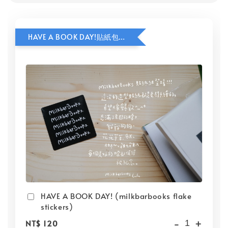
HAVE A BOOK DAY!貼紙包加價購
HAVE A BOOK DAY! (milkbarbooks flake
stickers)
-
+
NT$ 120