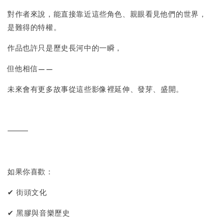
對作者來說，能直接靠近這些角色、親眼看見他們的世界，
是難得的特權。
作品也許只是歷史長河中的一瞬，
但他相信——
未來會有更多故事從這些影像裡延伸、發芽、盛開。
⸻
如果你喜歡：
✔ 街頭文化
✔ 黑膠與音樂歷史