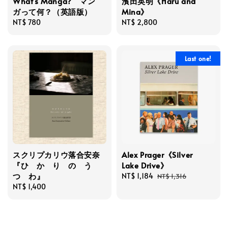
What's Manga? マン
濱田英明《Haru and
ガって何？（英語版）
Mina》
Regular
NT$ 780
Regular
NT$ 2,800
price
price
Last one!
スクリプカリウ落合安奈
Alex Prager《Silver
『ひ か り の う
Lake Drive》
つ わ』
Sale
NT$ 1,184
Regular
NT$ 1,316
Regular
NT$ 1,400
price
price
price