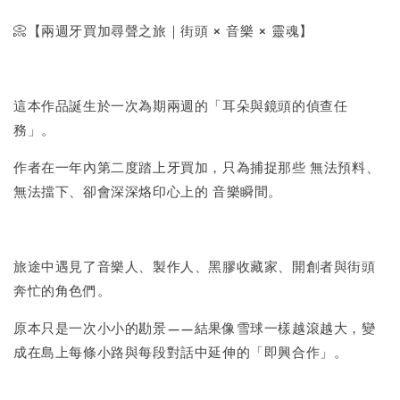
-
+
NT$ 50
📀【兩週牙買加尋聲之旅｜街頭 × 音樂 × 靈魂】
NT$ 100
這本作品誕生於一次為期兩週的「耳朵與鏡頭的偵查任
加入購物車
務」。
作者在一年內第二度踏上牙買加，只為捕捉那些 無法預料、
無法擋下、卻會深深烙印心上的 音樂瞬間。
旅途中遇見了音樂人、製作人、黑膠收藏家、開創者與街頭
奔忙的角色們。
原本只是一次小小的勘景——結果像雪球一樣越滾越大，變
成在島上每條小路與每段對話中延伸的「即興合作」。