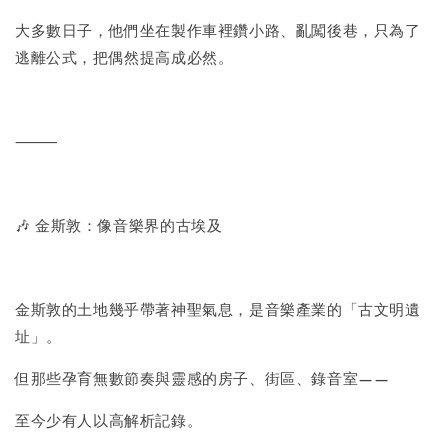
大多數日子，他們坐在製作車裡鑽小路、亂闖後巷，只為了
逃離公式，把偶然提高成必然。
⸻
🎶 金斯敦：像音樂界的古埃及
金斯敦的土地幾乎帶著神聖氣息，是音樂產業的「古文明遺
址」。
但那些孕育無數節奏與靈感的房子、街區、錄音室——
至今少有人以高解析記錄。