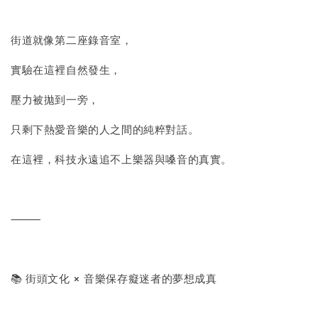
街道就像第二座錄音室，
實驗在這裡自然發生，
壓力被拋到一旁，
只剩下熱愛音樂的人之間的純粹對話。
在這裡，科技永遠追不上樂器與嗓音的真實。
⸻
📚 街頭文化 × 音樂保存癡迷者的夢想成真